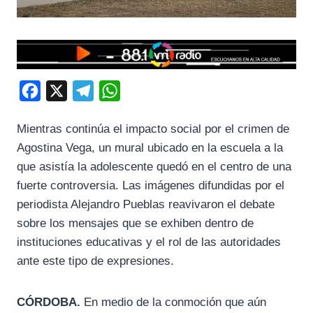
F
X
T
W
a
e
h
Mientras continúa el impacto social por el crimen de
c
l
a
Agostina Vega, un mural ubicado en la escuela a la
e
e
t
que asistía la adolescente quedó en el centro de una
b
g
s
fuerte controversia. Las imágenes difundidas por el
o
r
A
periodista Alejandro Pueblas reavivaron el debate
o
a
p
sobre los mensajes que se exhiben dentro de
k
m
p
instituciones educativas y el rol de las autoridades
ante este tipo de expresiones.
CÓRDOBA.
En medio de la conmoción que aún