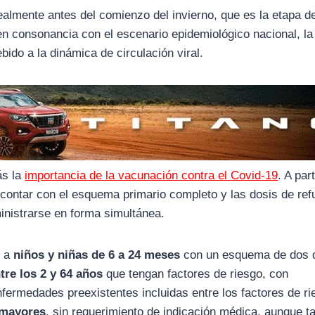
ealmente antes del comienzo del invierno, que es la etapa 
 en consonancia con el escenario epidemiológico nacional, la
ido a la dinámica de circulación viral.
ás la
importancia de la vacunación contra el Covid-19
. A par
contar con el esquema primario completo y las dosis de ref
nistrarse en forma simultánea.
; a
niños y niñas de 6 a 24 meses
con un esquema de dos d
tre los 2 y 64 años
que tengan factores de riesgo, con
fermedades preexistentes incluidas entre los factores de ri
 mayores
, sin requerimiento de indicación médica, aunque 