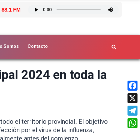
 88.1 FM
s Somos
Contacto
pal 2024 en toda la
Face
X
Tele
do el territorio provincial. El objetivo
cción por el virus de la influenza,
What
dealmente antes del comienzo…