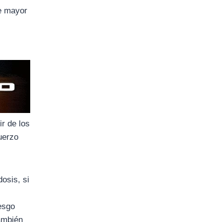
de mayor
tir de los
uerzo
osis, si
esgo
también