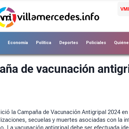
VMI
Economía
Política
Deportes
Policiales
Quiéne
aña de vacunación antigri
nició la Campaña de Vacunación Antigripal 2024 en to
izaciones, secuelas y muertes asociadas con la infe
go. La vacunación antigripal debe ser efectuada i