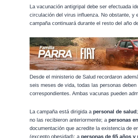
o
r
A
La vacunación antigripal debe ser efectuada id
o
a
p
circulación del virus influenza. No obstante, y
k
m
p
campaña continuará durante el resto del año deb
Desde el ministerio de Salud recordaron adem
seis meses de vida, todas las personas deben 
correspondientes. Ambas vacunas pueden admi
La campaña está dirigida a
personal de salud
no las recibieron anteriormente; a
personas en
documentación que acredite la existencia de en
(excepto obesidad); a
personas de 65 años y