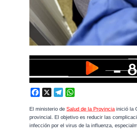
F
X
T
W
a
e
h
El ministerio de
Salud de la Provincia
inició la
c
l
a
provincial. El objetivo es reducir las complica
e
e
t
infección por el virus de la influenza, especial
b
g
s