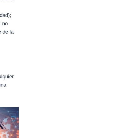
dad);
i no
 de la
alquier
una