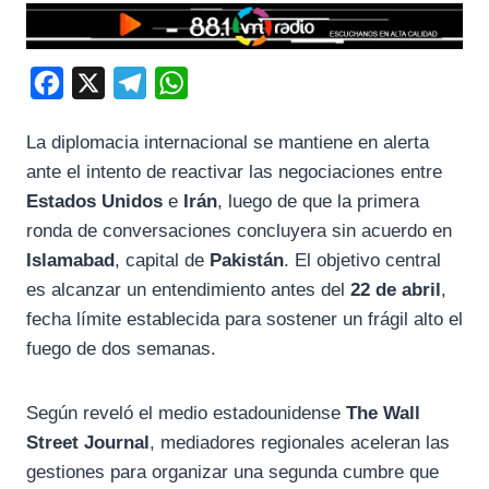
F
X
T
W
a
e
h
La diplomacia internacional se mantiene en alerta
c
l
a
ante el intento de reactivar las negociaciones entre
e
e
t
Estados Unidos
e
Irán
, luego de que la primera
b
g
s
ronda de conversaciones concluyera sin acuerdo en
o
r
A
Islamabad
, capital de
Pakistán
. El objetivo central
o
a
p
es alcanzar un entendimiento antes del
22 de abril
,
k
m
p
fecha límite establecida para sostener un frágil alto el
fuego de dos semanas.
Según reveló el medio estadounidense
The Wall
Street Journal
, mediadores regionales aceleran las
gestiones para organizar una segunda cumbre que