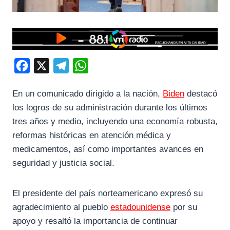
F
X
T
W
a
e
h
En un comunicado dirigido a la nación,
Biden
destacó
c
l
a
los logros de su administración durante los últimos
e
e
t
tres años y medio, incluyendo una economía robusta,
b
g
s
reformas históricas en atención médica y
o
r
A
medicamentos, así como importantes avances en
o
a
p
seguridad y justicia social.
k
m
p
El presidente del país norteamericano expresó su
agradecimiento al pueblo
estadounidense
por su
apoyo y resaltó la importancia de continuar