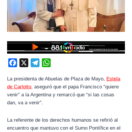
F
X
T
W
a
e
h
La presidenta de Abuelas de Plaza de Mayo,
Estela
c
l
a
de Carlotto
, aseguró que el papa Francisco “quiere
e
e
t
venir” a la Argentina y remarcó que “si las cosas
b
g
s
dan, va a venir”.
o
r
A
o
a
p
La referente de los derechos humanos se refirió al
k
m
p
encuentro que mantuvo con el Sumo Pontífice en el