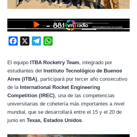
F
X
T
W
a
e
h
c
l
a
El equipo
ITBA Rocketry Team
, integrado por
e
e
t
estudiantes del
Instituto Tecnológico de Buenos
b
g
s
Aires (ITBA)
, participará por tercer año consecutivo
o
r
A
de la
International Rocket Engineering
Competition (IREC)
, una de las competencias
o
a
p
universitarias de cohetería más importantes a nivel
k
m
p
mundial, que se desarrollará entre el 15 y el 20 de
junio en
Texas, Estados Unidos
.