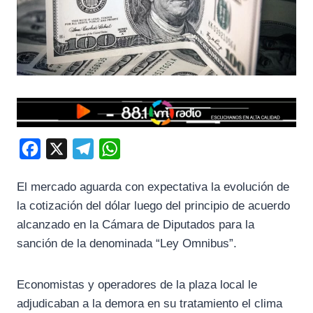
F
X
T
W
a
e
h
El mercado aguarda con expectativa la evolución de
c
l
a
la cotización del dólar luego del principio de acuerdo
e
e
t
alcanzado en la Cámara de Diputados para la
b
g
s
sanción de la denominada “Ley Omnibus”.
o
r
A
o
a
p
Economistas y operadores de la plaza local le
k
m
p
adjudicaban a la demora en su tratamiento el clima