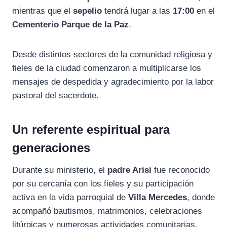
mientras
que
el
sepelio
tendrá
lugar
a
las
17:
00
en
el
Cementerio
Parque
de
la
Paz
.
Desde
distintos
sectores
de
la
comunidad
religiosa
y
fieles
de
la
ciudad
comenzaron
a
multiplicarse
los
mensajes
de
despedida
y
agradecimiento
por
la
labor
pastoral
del
sacerdote.
Un
referente
espiritual
para
generaciones
Durante
su
ministerio,
el
padre
Arisi
fue
reconocido
por
su
cercanía
con
los
fieles
y
su
participación
activa
en
la
vida
parroquial
de
Villa
Mercedes
,
donde
acompañó
bautismos,
matrimonios,
celebraciones
litúrgicas
y
numerosas
actividades
comunitarias.