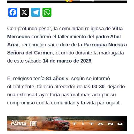
F
X
T
W
a
e
h
Con
profundo
pesar,
la
comunidad
religiosa
de
Villa
c
l
a
Mercedes
confirmó
el
fallecimiento
del
padre
Abel
e
e
t
Arisi
,
reconocido
sacerdote
de
la
Parroquia
Nuestra
b
g
s
Señora
del
Carmen
,
ocurrido
durante
la
madrugada
o
r
A
de
este
sábado
14
de
marzo
de
2026
.
o
a
p
k
m
p
El
religioso
tenía
81
años
y,
según
se
informó
oficialmente,
falleció
alrededor
de
las
00:
30
,
dejando
una
extensa
trayectoria
pastoral
marcada
por
su
compromiso
con
la
comunidad
y
la
vida
parroquial.