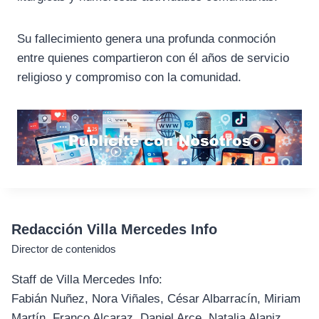
Su
fallecimiento
genera
una
profunda
conmoción
entre
quienes
compartieron
con
él
años
de
servicio
religioso
y
compromiso
con
la
comunidad.
Redacción Villa Mercedes Info
Director de contenidos
Staff de Villa Mercedes Info:
Fabián Nuñez, Nora Viñales, César Albarracín, Miriam
Martín, Franco Alcaraz, Daniel Arce, Natalia Alaniz,