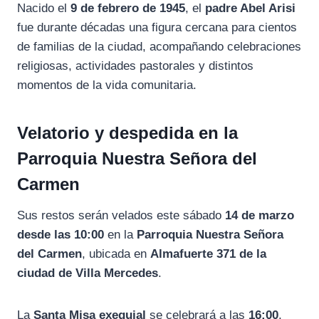
Nacido
el
9
de
febrero
de
1945
,
el
padre
Abel
Arisi
fue
durante
décadas
una
figura
cercana
para
cientos
de
familias
de
la
ciudad,
acompañando
celebraciones
religiosas,
actividades
pastorales
y
distintos
momentos
de
la
vida
comunitaria.
Velatorio
y
despedida
en
la
Parroquia
Nuestra
Señora
del
Carmen
Sus
restos
serán
velados
este
sábado
14
de
marzo
desde
las
10:
00
en
la
Parroquia
Nuestra
Señora
del
Carmen
,
ubicada
en
Almafuerte
371
de
la
ciudad
de
Villa
Mercedes
.
La
Santa
Misa
exequial
se
celebrará
a
las
16:
00
,