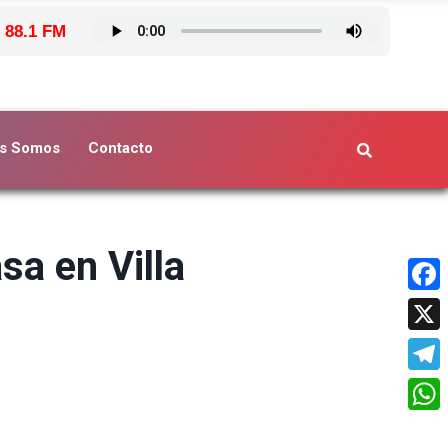
 88.1 FM
s Somos
Contacto
sa en Villa
Face
X
Tele
What