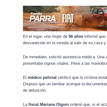
o
r
A
o
a
p
k
m
p
En el lugar, una mujer de
56 años
informó que 
desvanecido en la vereda al salir de su casa y 
De inmediato, solicitó asistencia médica. Una
presentaba signos vitales. Pese a las maniob
El
médico policial
verificó que la víctima est
Dispuso que un familiar acerque la documentac
de defunción.
La
fiscal Mariana Olguin
ordenó que, si el act