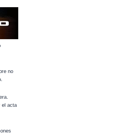
ó
bre no
o.
era.
 el acta
ciones