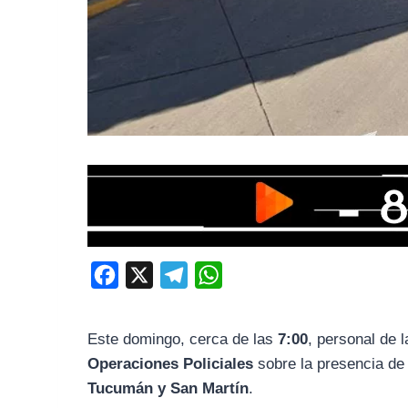
F
X
T
W
a
e
h
c
l
a
Este domingo, cerca de las
7:00
, personal de 
e
e
t
Operaciones Policiales
sobre la presencia de 
b
g
s
Tucumán y San Martín
.