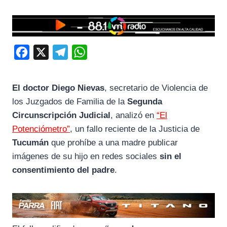
F
X
T
W
a
e
h
c
l
a
El doctor Diego Nievas
, secretario de Violencia de
e
e
t
los Juzgados de Familia de la
Segunda
b
g
s
Circunscripción Judicial
, analizó en
“El
o
r
A
Potenciómetro”
, un fallo reciente de la Justicia de
Tucumán
que prohíbe a una madre publicar
o
a
p
imágenes de su hijo en redes sociales
sin el
k
m
p
consentimiento del padre
.