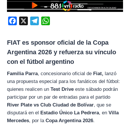
F
X
T
W
a
e
h
c
l
a
FIAT es sponsor oficial de la Copa
e
e
t
Argentina 2026 y refuerza su vínculo
b
g
s
con el fútbol argentino
o
r
A
o
a
p
Familia Parra
, concesionario oficial de
Fiat,
lanzó
una propuesta especial para los fanáticos del fútbol:
k
m
p
quienes realicen un
Test Drive
este sábado podrán
participar por un par de entradas para el partido
River Plate vs Club Ciudad de Bolívar
, que se
disputará en el
Estadio Único La Pedrera
, en
Villa
Mercedes
, por la
Copa Argentina 2026
.