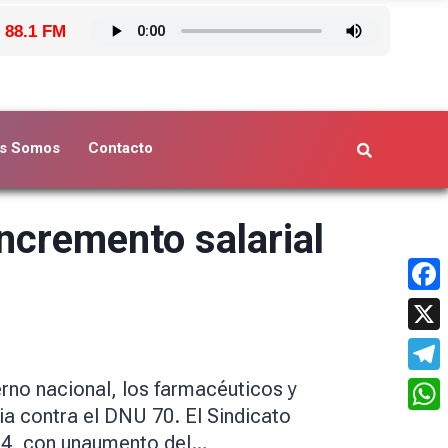
 88.1 FM
s Somos
Contacto
ncremento salarial
Face
X
Tele
erno nacional, los farmacéuticos y
cia contra el DNU 70. El Sindicato
What
024, con unaumento del…