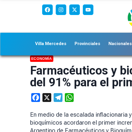
Villa Mercedes
Provinciales
Nacionales
ECONOMÍA
Farmacéuticos y bi
del 91% para el pri
Facebook
X
Telegram
WhatsApp
En medio de la escalada inflacionaria 
bioquímicos acordaron el primer increme
Argentino de Farmacéuticos y Bioquími