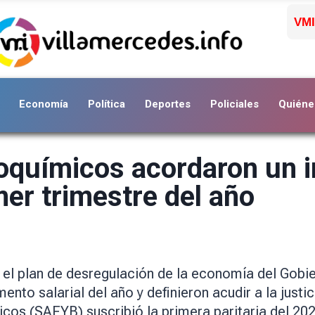
VMI
Economía
Política
Deportes
Policiales
Quiéne
oquímicos acordaron un i
mer trimestre del año
y el plan de desregulación de la economía del Gobi
nto salarial del año y definieron acudir a la justi
cos (SAFYB) suscribió la primera paritaria del 2