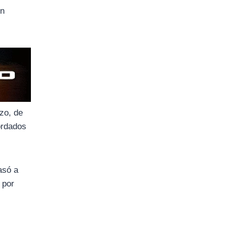
on
zo, de
cordados
pasó a
 por