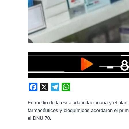
F
X
T
W
a
e
h
En medio de la escalada inflacionaria y el pla
c
l
a
farmacéuticos y bioquímicos acordaron el primer
e
e
t
el DNU 70.
b
g
s