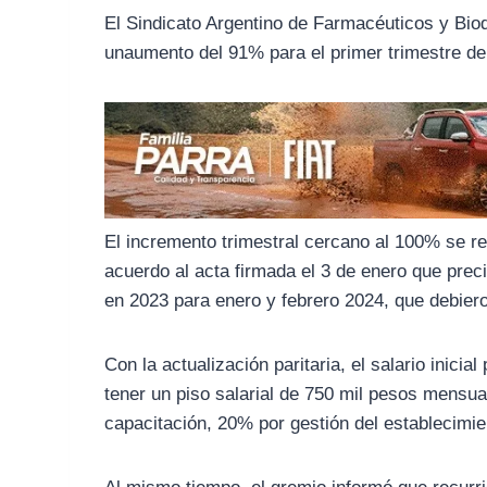
o
r
A
El Sindicato Argentino de Farmacéuticos y Bioq
o
a
p
unaumento del 91% para el primer trimestre del 
k
m
p
El incremento trimestral cercano al 100% se 
acuerdo al acta firmada el 3 de enero que preci
en 2023 para enero y febrero 2024, que debieron
Con la actualización paritaria, el salario inicia
tener un piso salarial de 750 mil pesos mensu
capacitación, 20% por gestión del establecimien