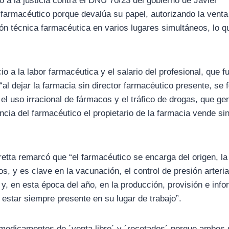
 a la justicia contra el DNU 70/23 del gobierno de Javier
l farmacéutico porque devalúa su papel, autorizando la venta
ón técnica farmacéutica en varios lugares simultáneos, lo q
 a la labor farmacéutica y el salario del profesional, que f
“al dejar la farmacia sin director farmacéutico presente, se
l uso irracional de fármacos y el tráfico de drogas, que ge
ia del farmacéutico el propietario de la farmacia vende sin
retta remarcó que “el farmacéutico se encarga del origen, la
 y es clave en la vacunación, el control de presión arterial
, en esta época del año, en la producción, provisión e inf
 estar siempre presente en su lugar de trabajo”.
 medicamentos de ´venta libre´ y ´recetados´ porque ambos 