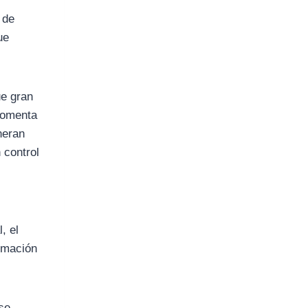
 de
ue
ue gran
 fomenta
neran
 control
, el
ormación
se