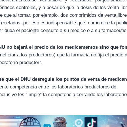
énticos controles, y a pesar de que la dosis de los venta lib
e que al tomar, por ejemplo, dos comprimidos de venta libre
 recetados, por eso es indispensable que, como dice la publ
er duda el paciente consulte a su médico o a su farmacéutic
U no bajará el precio de los medicamentos sino que fo
eficiar a los productores) que la farmacia no fija el precio 
boratorio productor”.
te que el DNU desregule los puntos de venta de medica
ente competencia entre los laboratorios productores de
lusive les “limpie” la competencia cerrando los laboratori