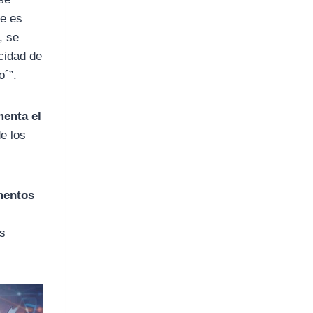
re es
, se
icidad de
o´”.
menta el
de los
mentos
os