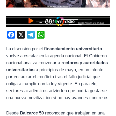
F
X
T
W
a
e
h
La discusión por el
financiamiento universitario
c
l
a
vuelve a escalar en la agenda nacional. El Gobierno
e
e
t
nacional analiza convocar a
rectores y autoridades
b
g
s
universitarias
a principios de mayo, en un intento
o
r
A
por encauzar el conflicto tras el fallo judicial que
o
a
p
obliga a cumplir con la ley vigente. En paralelo,
k
m
p
sectores académicos advierten que podría gestarse
una nueva movilización si no hay avances concretos.
Desde
Balcarce 50
reconocen que trabajan en una