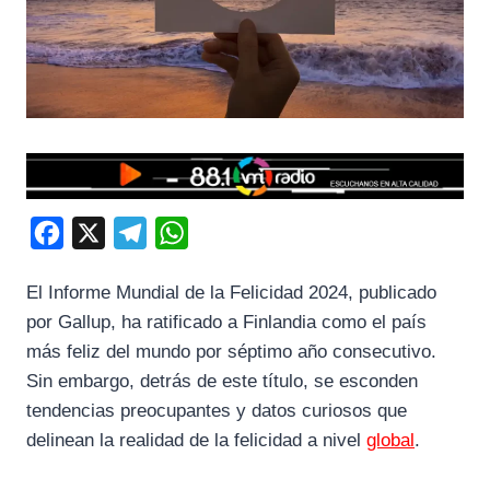
F
X
T
W
a
e
h
El Informe Mundial de la Felicidad 2024, publicado
c
l
a
por Gallup, ha ratificado a Finlandia como el país
e
e
t
más feliz del mundo por séptimo año consecutivo.
b
g
s
Sin embargo, detrás de este título, se esconden
o
r
A
tendencias preocupantes y datos curiosos que
o
a
p
delinean la realidad de la felicidad a nivel
global
.
k
m
p