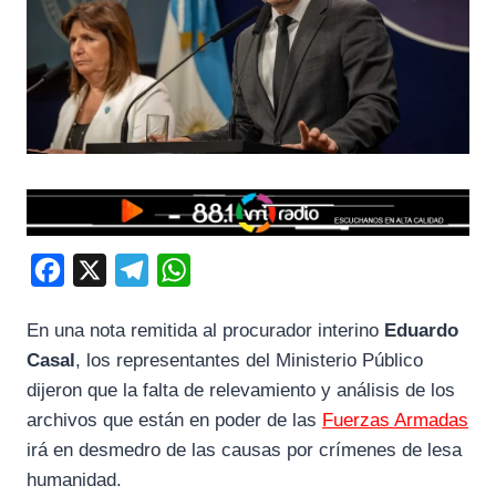
F
X
T
W
a
e
h
En una nota remitida al procurador interino
Eduardo
c
l
a
Casal
, los representantes del Ministerio Público
e
e
t
dijeron que la falta de relevamiento y análisis de los
b
g
s
archivos que están en poder de las
Fuerzas Armadas
o
r
A
irá en desmedro de las causas por crímenes de lesa
o
a
p
humanidad.