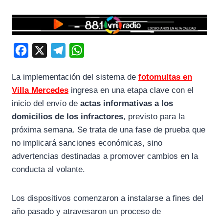
F
X
T
W
a
e
h
La implementación del sistema de
fotomultas en
c
l
a
Villa Mercedes
ingresa en una etapa clave con el
e
e
t
inicio del envío de
actas informativas a los
b
g
s
domicilios de los infractores
, previsto para la
o
r
A
próxima semana. Se trata de una fase de prueba que
o
a
p
no implicará sanciones económicas, sino
k
m
p
advertencias destinadas a promover cambios en la
conducta al volante.
Los dispositivos comenzaron a instalarse a fines del
año pasado y atravesaron un proceso de