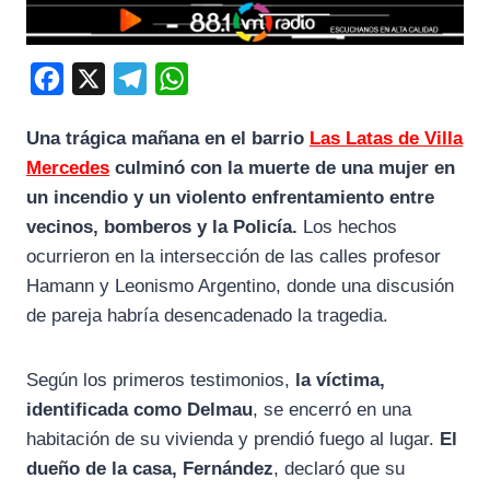
F
X
T
W
a
e
h
Una trágica mañana en el barrio
Las Latas de Villa
c
l
a
Mercedes
culminó con la muerte de una mujer en
e
e
t
un incendio y un violento enfrentamiento entre
b
g
s
vecinos, bomberos y la Policía.
Los hechos
o
r
A
ocurrieron en la intersección de las calles profesor
o
a
p
Hamann y Leonismo Argentino, donde una discusión
k
m
p
de pareja habría desencadenado la tragedia.
Según los primeros testimonios,
la víctima,
identificada como Delmau
, se encerró en una
habitación de su vivienda y prendió fuego al lugar.
El
dueño de la casa, Fernández
, declaró que su