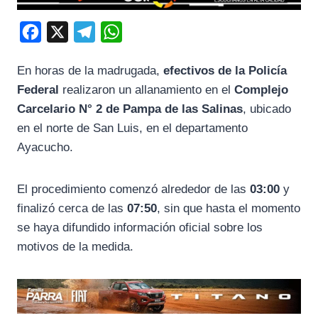
F
X
T
W
a
e
h
En horas de la madrugada,
efectivos de la Policía
c
l
a
Federal
realizaron un allanamiento en el
Complejo
e
e
t
Carcelario N° 2 de Pampa de las Salinas
, ubicado
b
g
s
en el norte de San Luis, en el departamento
o
r
A
Ayacucho.
o
a
p
k
m
p
El procedimiento comenzó alrededor de las
03:00
y
finalizó cerca de las
07:50
, sin que hasta el momento
se haya difundido información oficial sobre los
motivos de la medida.