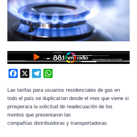
F
X
T
W
a
e
h
Las tarifas para usuarios residenciales de gas en
c
l
a
todo el país se duplicarían desde el mes que viene si
e
e
t
prosperara la solicitud de readecuación de los
b
g
s
montos que presentaron las
o
r
A
compañías distribuidoras y transportadoras.
o
a
p