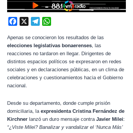
F
X
T
W
a
e
h
Apenas se conocieron los resultados de las
c
l
a
elecciones legislativas bonaerenses
, las
e
e
t
reacciones no tardaron en llegar. Dirigentes de
b
g
s
distintos espacios políticos se expresaron en redes
o
r
A
sociales y en declaraciones públicas, en un clima de
o
a
p
celebraciones y cuestionamientos hacia el Gobierno
k
m
p
nacional.
Desde su departamento, donde cumple prisión
domiciliaria, la
expresidenta Cristina Fernández de
Kirchner
lanzó un duro mensaje contra
Javier Milei
:
“¿Viste Milei? Banalizar y vandalizar el ‘Nunca Más’