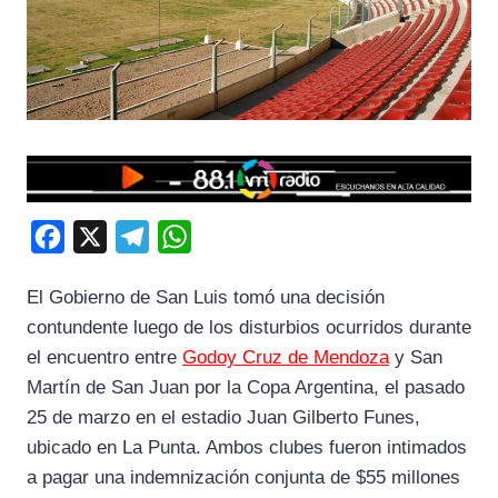
F
X
T
W
a
e
h
El Gobierno de San Luis tomó una decisión
c
l
a
contundente luego de los disturbios ocurridos durante
e
e
t
el encuentro entre
Godoy Cruz de Mendoza
y San
b
g
s
Martín de San Juan por la Copa Argentina, el pasado
o
r
A
25 de marzo en el estadio Juan Gilberto Funes,
o
a
p
ubicado en La Punta. Ambos clubes fueron intimados
k
m
p
a pagar una indemnización conjunta de $55 millones