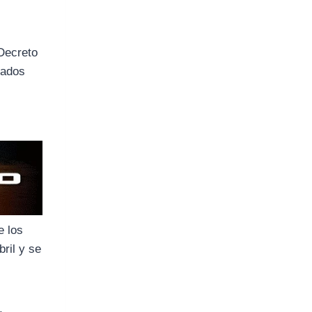
 Decreto
iados
e los
ril y se
,