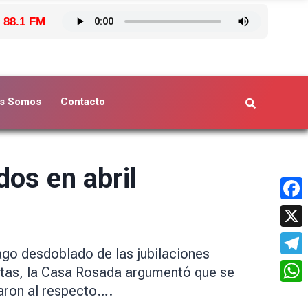
 88.1 FM
s Somos
Contacto
dos en abril
Face
X
pago desdoblado de las jubilaciones
Tele
uotas, la Casa Rosada argumentó que se
aron al respecto….
What