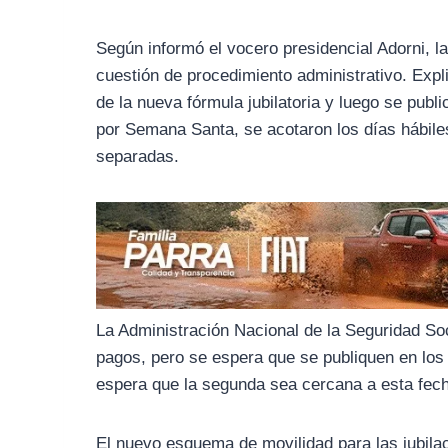
o
r
A
o
a
p
Según informó el vocero presidencial Adorni, l
k
m
p
cuestión de procedimiento administrativo. Expl
de la nueva fórmula jubilatoria y luego se publ
por Semana Santa, se acotaron los días hábiles,
separadas.
La Administración Nacional de la Seguridad S
pagos, pero se espera que se publiquen en los 
espera que la segunda sea cercana a esta fec
El nuevo esquema de movilidad para las jubilac