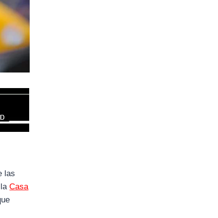
e las
 la
Casa
que