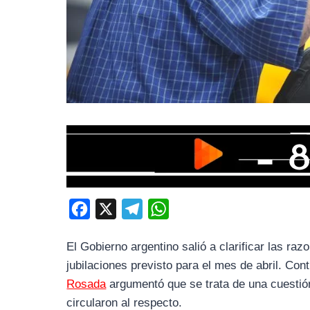
F
X
T
W
a
e
h
El Gobierno argentino salió a clarificar las ra
c
l
a
jubilaciones previsto para el mes de abril. Co
e
e
t
Rosada
argumentó que se trata de una cuestió
b
g
s
circularon al respecto.