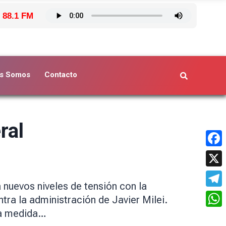
 88.1 FM
s Somos
Contacto
ral
Face
X
 nuevos niveles de tensión con la
Tele
ra la administración de Javier Milei.
sta medida…
What