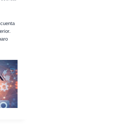
 cuenta
erior.
paro