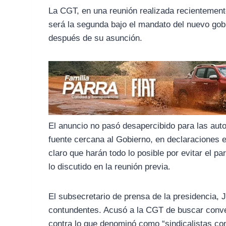
o
r
A
La CGT, en una reunión realizada recientement
o
a
p
será la segunda bajo el mandato del nuevo gob
k
m
p
después de su asunción.
El anuncio no pasó desapercibido para las au
fuente cercana al Gobierno, en declaraciones 
claro que harán todo lo posible por evitar el p
lo discutido en la reunión previa.
El subsecretario de prensa de la presidencia, Ja
contundentes. Acusó a la CGT de buscar conver
contra lo que denominó como “sindicalistas co