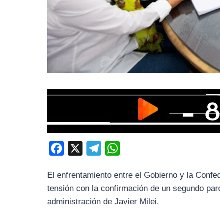
F
X
T
W
a
e
h
El enfrentamiento entre el Gobierno y la Conf
c
l
a
tensión con la confirmación de un segundo par
e
e
t
administración de Javier Milei.
b
g
s