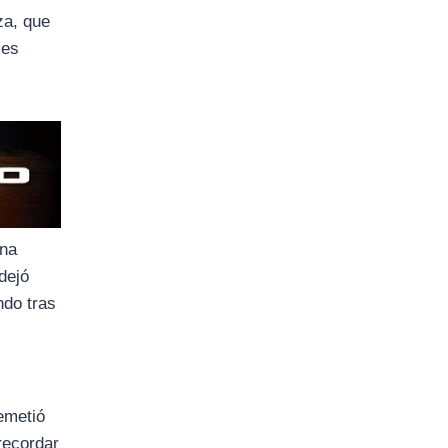
za, que
ses
Una
dejó
ndo tras
emetió
recordar