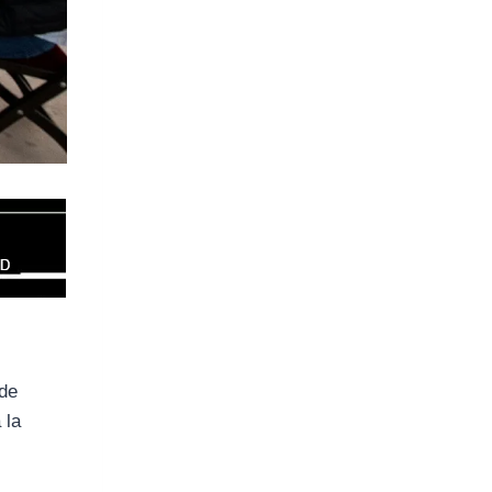
 de
 la