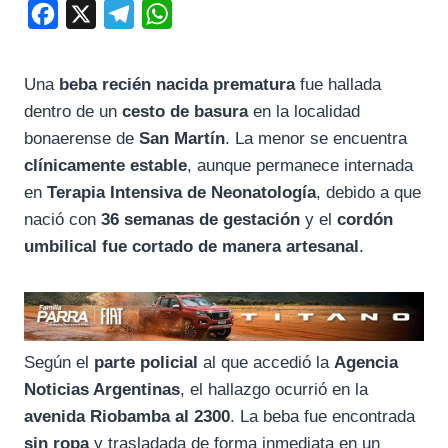
F
X
T
W
a
e
h
c
l
a
Una
beba recién nacida prematura
fue hallada
e
e
t
dentro de un
cesto de basura
en la localidad
b
g
s
bonaerense de
San Martín
. La menor se encuentra
o
r
A
clínicamente estable
, aunque permanece internada
en
Terapia Intensiva de Neonatología
, debido a que
o
a
p
nació con
36 semanas de gestación
y el
cordón
k
m
p
umbilical fue cortado de manera artesanal
.
Según el
parte policial
al que accedió la
Agencia
Noticias Argentinas
, el hallazgo ocurrió en la
avenida Riobamba al 2300
. La beba fue encontrada
sin ropa
y trasladada de forma inmediata en un