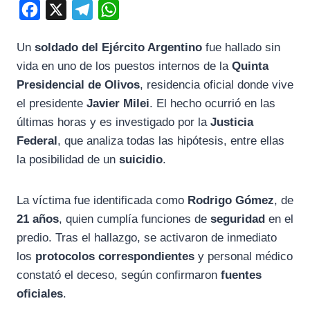
F
X
T
W
a
e
h
Un
soldado del Ejército Argentino
fue hallado sin
c
l
a
vida en uno de los puestos internos de la
Quinta
e
e
t
Presidencial de Olivos
, residencia oficial donde vive
b
g
s
el presidente
Javier Milei
. El hecho ocurrió en las
o
r
A
últimas horas y es investigado por la
Justicia
o
a
p
Federal
, que analiza todas las hipótesis, entre ellas
k
m
p
la posibilidad de un
suicidio
.
La víctima fue identificada como
Rodrigo Gómez
, de
21 años
, quien cumplía funciones de
seguridad
en el
predio. Tras el hallazgo, se activaron de inmediato
los
protocolos correspondientes
y personal médico
constató el deceso, según confirmaron
fuentes
oficiales
.