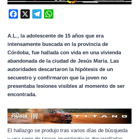
F
X
T
W
a
e
h
c
l
a
A.L., la adolescente de 15 años que era
e
e
t
intensamente buscada en la provincia de
b
g
s
Córdoba, fue hallada con vida en una vivienda
o
r
A
abandonada de la ciudad de Jesús María. Las
autoridades descartaron la hipótesis de un
o
a
p
secuestro y confirmaron que la joven no
k
m
p
presentaba lesiones visibles al momento de ser
encontrada.
El hallazgo se produjo tras varios días de búsqueda
y una serie de tareas investigativas desarrolladas