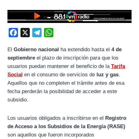
F
X
T
W
a
e
h
El
Gobierno nacional
ha extendido hasta el
4 de
c
l
a
septiembre
el plazo de inscripción para que los
e
e
t
usuarios puedan mantener el beneficio de la
Tarifa
b
g
s
Social
en el consumo de servicios de
luz y gas
.
o
r
A
Aquellos que no completen el trámite antes de esa
o
a
p
fecha perderán la posibilidad de acceder a este
k
m
p
subsidio.
Los usuarios obligados a inscribirse en el
Registro
de Acceso a los Subsidios de la Energía (RASE)
son aquellos que fueron incorporados