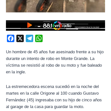
F
X
T
W
a
e
h
Un hombre de 45 años fue asesinado frente a su hijo
c
l
a
durante un intento de robo en Monte Grande. La
e
e
t
víctima se resistió al robo de su moto y fue baleado
b
g
s
en la ingle.
o
r
A
o
a
p
La estremecedora escena sucedió en la noche del
k
m
p
martes en la calle Origone al 100 cuando Gustavo
Fernández (45) ingresaba con su hijo de cinco años
al garage de la casa para guardar la moto.