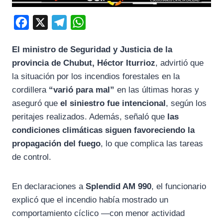
F
X
T
W
a
e
h
El ministro de Seguridad y Justicia de la
c
l
a
provincia de
Chubut
, Héctor Iturrioz
, advirtió que
e
e
t
la situación por los incendios forestales en la
b
g
s
cordillera
“varió para mal”
en las últimas horas y
o
r
A
aseguró que
el siniestro fue intencional
, según los
o
a
p
peritajes realizados. Además, señaló que
las
k
m
p
condiciones climáticas siguen favoreciendo la
propagación del fuego
, lo que complica las tareas
de control.
En declaraciones a
Splendid AM 990
, el funcionario
explicó que el incendio había mostrado un
comportamiento cíclico —con menor actividad