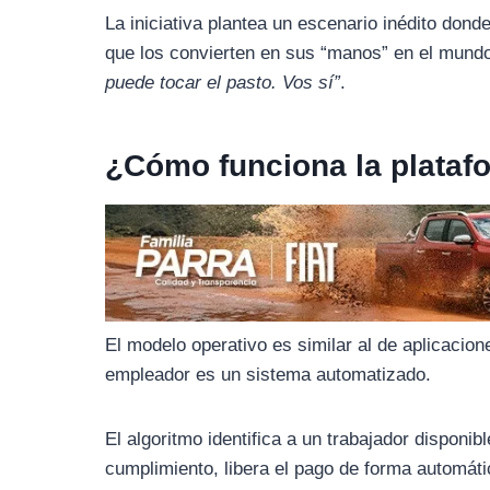
o
r
A
La iniciativa plantea un escenario inédito do
o
a
p
que los convierten en sus “manos” en el mundo 
k
m
p
puede tocar el pasto. Vos sí”
.
¿Cómo funciona la plataf
El modelo operativo es similar al de aplicacione
empleador es un sistema automatizado.
El algoritmo identifica a un trabajador disponib
cumplimiento, libera el pago de forma automát