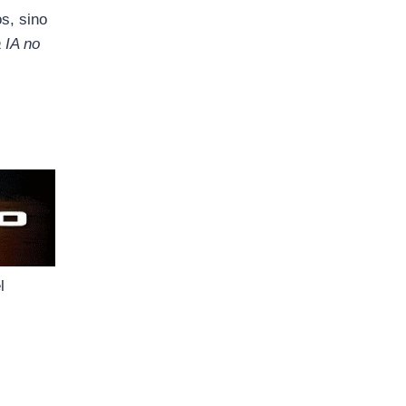
s, sino
 IA no
l