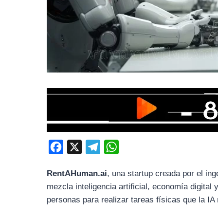
F
X
T
W
a
e
h
RentAHuman.ai
, una startup creada por el in
c
l
a
mezcla inteligencia artificial, economía digita
e
e
t
personas para realizar tareas físicas que la I
b
g
s