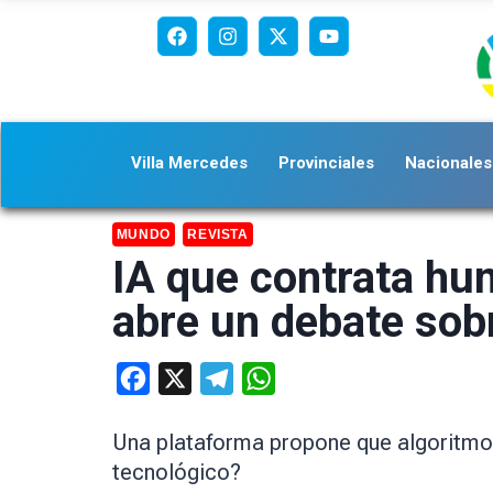
Villa Mercedes
Provinciales
Nacionales
MUNDO
REVISTA
IA que contrata hu
abre un debate sobr
Facebook
X
Telegram
WhatsApp
Una plataforma propone que algoritmos
tecnológico?