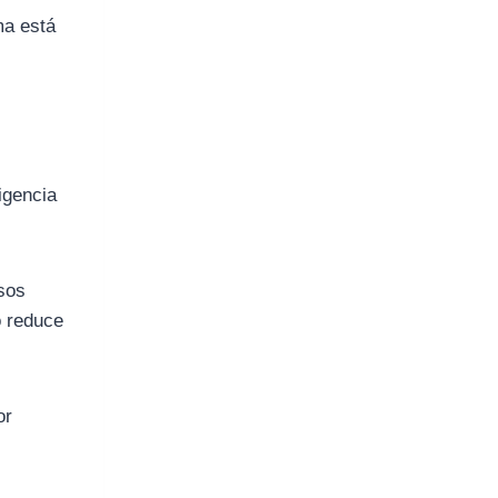
ma está
igencia
esos
o reduce
or