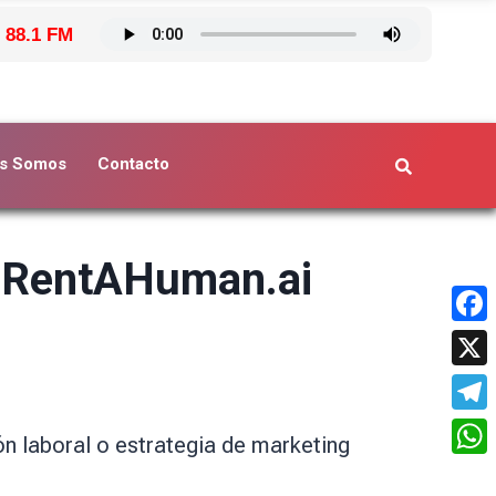
 88.1 FM
s Somos
Contacto
e RentAHuman.ai
Face
X
Tele
n laboral o estrategia de marketing
What