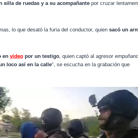
n silla de ruedas y a su acompañante
por cruzar lentament
mas, lo que desató la furia del conductor, quien
sacó un ar
o en
video
por un testigo
, quien captó al agresor empuñan
n loco así en la calle
”, se escucha en la grabación que