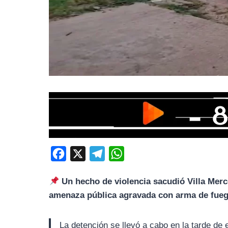
F
X
T
W
a
e
h
Un hecho de violencia sacudió Villa Mer
c
l
a
amenaza pública agravada con arma de fue
e
e
t
b
g
s
La detención se llevó a cabo en la tarde de 