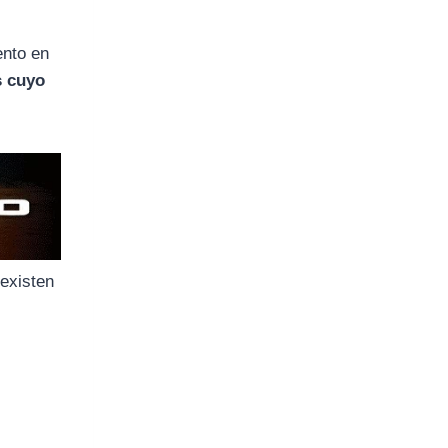
ento en
s cuyo
existen