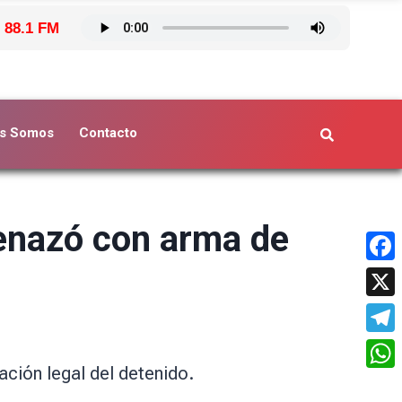
 88.1 FM
s Somos
Contacto
menazó con arma de
Face
X
Tele
ación legal del detenido.
What