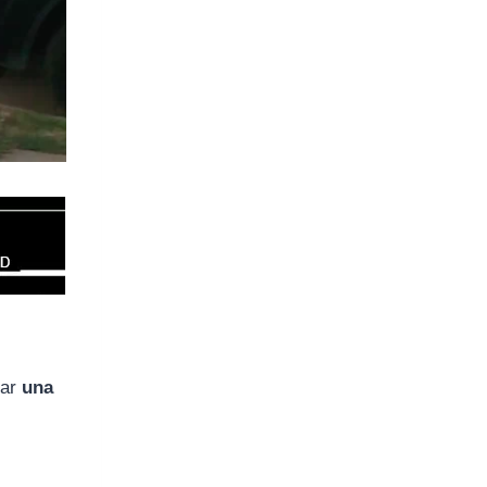
zar
una