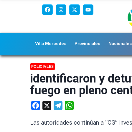
Villa Mercedes
Provinciales
Nacionales
POLICIALES
identificaron y de
fuego en pleno cen
Facebook
X
Telegram
WhatsApp
Las autoridades continúan a “CG” invest