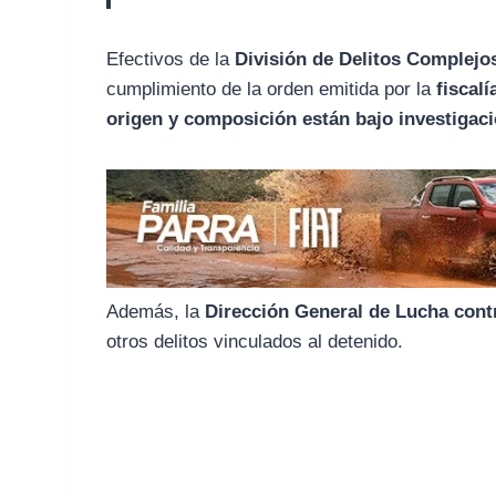
o
r
A
o
a
p
Efectivos de la
División de Delitos Complejo
k
m
p
cumplimiento de la orden emitida por la
fiscalí
origen y composición están bajo investigac
Además, la
Dirección General de Lucha contr
otros delitos vinculados al detenido.