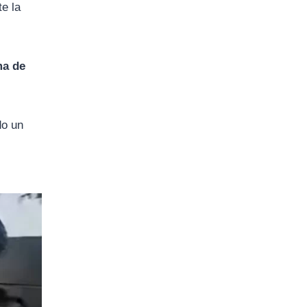
e la
ma de
do un