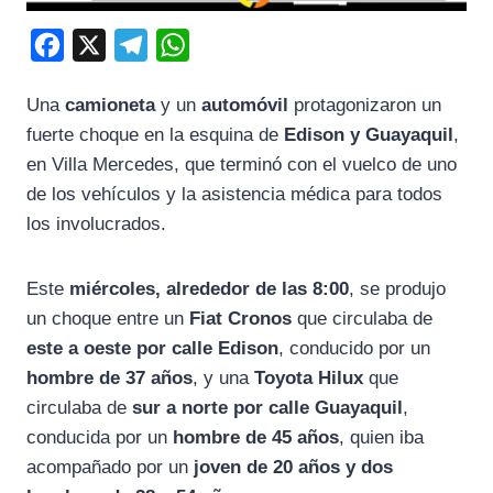
F
X
T
W
a
e
h
Una
camioneta
y un
automóvil
protagonizaron un
c
l
a
fuerte choque en la esquina de
Edison y Guayaquil
,
e
e
t
en Villa Mercedes, que terminó con el vuelco de uno
b
g
s
de los vehículos y la asistencia médica para todos
o
r
A
los involucrados.
o
a
p
k
m
p
Este
miércoles, alrededor de las 8:00
, se produjo
un choque entre un
Fiat Cronos
que circulaba de
este a oeste por calle Edison
, conducido por un
hombre de 37 años
, y una
Toyota Hilux
que
circulaba de
sur a norte por calle Guayaquil
,
conducida por un
hombre de 45 años
, quien iba
acompañado por un
joven de 20 años y dos