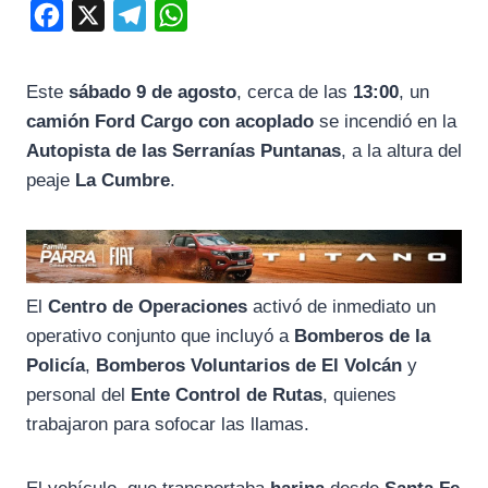
F
X
T
W
a
e
h
c
l
a
Este
sábado 9 de agosto
, cerca de las
13:00
, un
e
e
t
camión Ford Cargo con acoplado
se incendió en la
b
g
s
Autopista de las Serranías Puntanas
, a la altura del
o
r
A
peaje
La Cumbre
.
o
a
p
k
m
p
El
Centro de Operaciones
activó de inmediato un
operativo conjunto que incluyó a
Bomberos de la
Policía
,
Bomberos Voluntarios de El Volcán
y
personal del
Ente Control de Rutas
, quienes
trabajaron para sofocar las llamas.