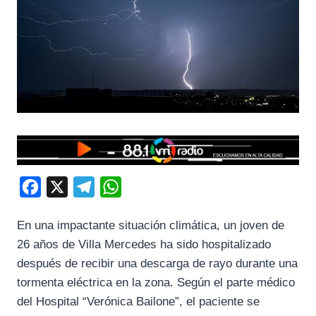
F
X
T
W
a
e
h
En una impactante situación climática, un joven de
c
l
a
26 años de Villa Mercedes ha sido hospitalizado
e
e
t
después de recibir una descarga de rayo durante una
b
g
s
tormenta eléctrica en la zona. Según el parte médico
o
r
A
del Hospital “Verónica Bailone”, el paciente se
o
a
p