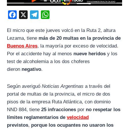
F
X
T
W
a
e
h
El micro que este jueves volcó en la Ruta 2, altura
c
l
a
Lezama, tiene
más de 20 multas en la provincia de
e
e
t
Buenos Aires
, la mayoría por exceso de velocidad.
b
g
s
Por el accidente hay al menos
nueve heridos
y los
o
r
A
test de alcoholemia a los dos choferes
o
a
p
dieron
negativo
.
k
m
p
Según averiguó
Noticias Argentinas
a través del
portal de multas de la provincia, el micro de dos
pisos de la empresa Ruta Atlántica, con dominio
NND 884, tiene
25 infracciones
por
no respetar los
límites reglamentarios de
velocidad
previstos
,
porque los ocupantes no usaron los