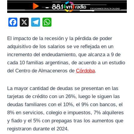
F
X
T
W
a
e
h
El impacto de la recesión y la pérdida de poder
c
l
a
adquisitivo de los salarios se ve reflejada en un
e
e
t
incremento del endeudamiento, que alcanza a 9 de
b
g
s
cada 10 familias argentinas, de acuerdo a un estudio
o
r
A
del Centro de Almaceneros de
Córdoba
.
o
a
p
k
m
p
La mayor cantidad de deudas se presentan en las
tarjetas de crédito con un 26%, luego le siguen las
deudas familiares con el 10%, el 9% con bancos, el
8% en servicios, colegio e impuestos, 7% alquileres
y fiado y el 5% con prepagas tras los aumentos que
registraron durante el 2024.