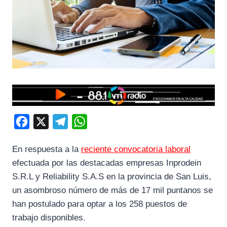
F
X
T
W
a
e
h
En respuesta a la
reciente convocatoria laboral
c
l
a
efectuada por las destacadas empresas Inprodein
e
e
t
S.R.L y Reliability S.A.S en la provincia de San Luis,
b
g
s
un asombroso número de más de 17 mil puntanos se
o
r
A
han postulado para optar a los 258 puestos de
o
a
p
trabajo disponibles.