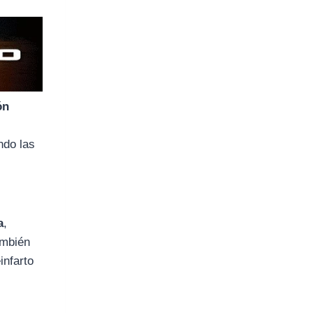
ón
ndo las
a
,
ambién
infarto