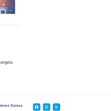
iangela
iénes Somos