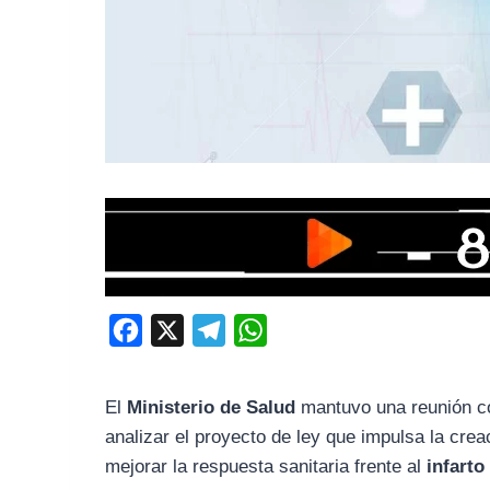
F
X
T
W
a
e
h
c
l
a
El
Ministerio de Salud
mantuvo una reunión c
e
e
t
analizar el proyecto de ley que impulsa la crea
b
g
s
mejorar la respuesta sanitaria frente al
infart