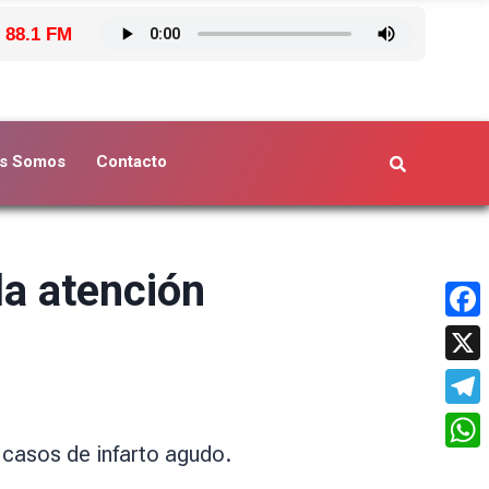
 88.1 FM
s Somos
Contacto
la atención
Face
X
Tele
 casos de infarto agudo.
What