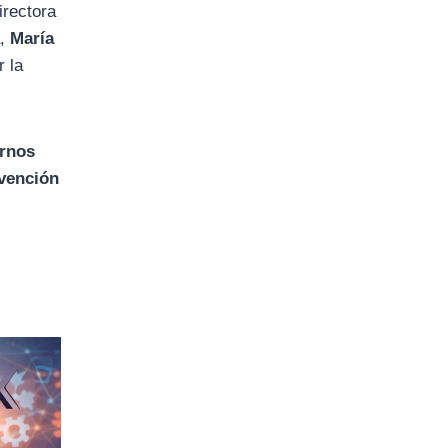
directora
a,
María
r la
ernos
vención