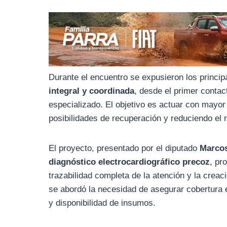
o
r
A
o
a
p
k
m
p
Durante el encuentro se expusieron los princip
integral y coordinada
, desde el primer contac
especializado. El objetivo es actuar con mayor
posibilidades de recuperación y reduciendo el r
El proyecto, presentado por el diputado
Marcos
diagnóstico electrocardiográfico precoz
, pr
trazabilidad completa de la atención y la crea
se abordó la necesidad de asegurar cobertura
y disponibilidad de insumos.