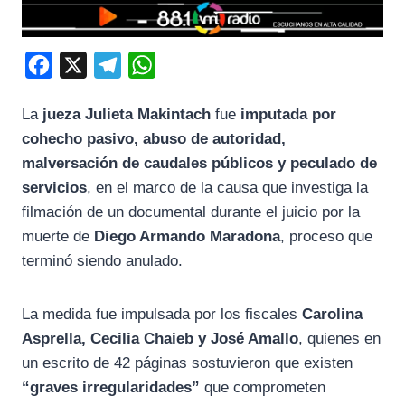
F
X
T
W
a
e
h
La
jueza Julieta Makintach
fue
imputada por
c
l
a
cohecho pasivo, abuso de autoridad,
e
e
t
malversación de caudales públicos y peculado de
b
g
s
servicios
, en el marco de la causa que investiga la
o
r
A
filmación de un documental durante el juicio por la
o
a
p
muerte de
Diego Armando Maradona
, proceso que
k
m
p
terminó siendo anulado.
La medida fue impulsada por los fiscales
Carolina
Asprella, Cecilia Chaieb y José Amallo
, quienes en
un escrito de 42 páginas sostuvieron que existen
“graves irregularidades”
que comprometen