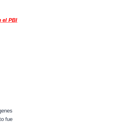
n el PBI
ágenes
to fue