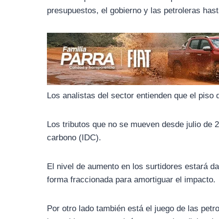
o
r
A
presupuestos, el gobierno y las petroleras hast
o
a
p
k
m
p
Los analistas del sector entienden que el piso
Los tributos que no se mueven desde julio de 2
carbono (IDC).
El nivel de aumento en los surtidores estará da
forma fraccionada para amortiguar el impacto.
Por otro lado también está el juego de las petro