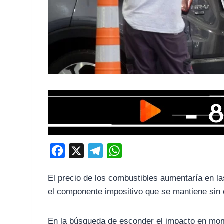
F
X
T
W
a
e
h
El precio de los combustibles aumentaría en las
c
l
a
el componente impositivo que se mantiene sin
e
e
t
b
g
s
En la búsqueda de esconder el impacto en mome