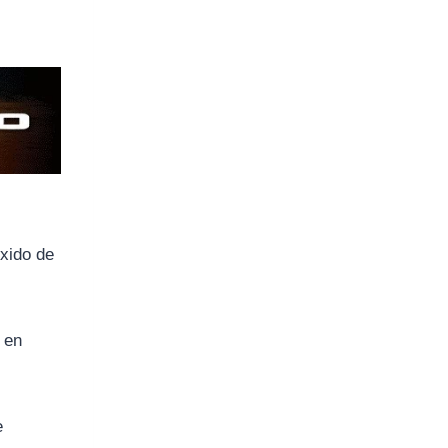
óxido de
e en
e