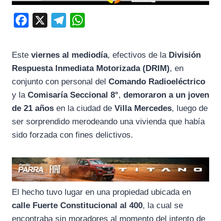
F
X
T
W
a
e
h
c
l
a
Este
viernes al mediodía
, efectivos de la
División
e
e
t
Respuesta Inmediata Motorizada (DRIM)
, en
b
g
s
conjunto con personal del
Comando Radioeléctrico
o
r
A
y la
Comisaría Seccional 8°
,
demoraron a un joven
de 21 años
en la ciudad de
Villa Mercedes
, luego de
o
a
p
ser sorprendido merodeando una vivienda que había
k
m
p
sido forzada con fines delictivos.
El hecho tuvo lugar en una propiedad ubicada en
calle Fuerte Constitucional al 400
, la cual se
encontraba sin moradores al momento del intento de