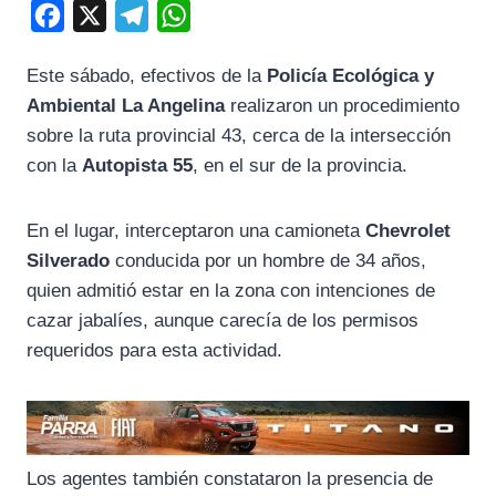
F
X
T
W
a
e
h
Este sábado, efectivos de la
Policía Ecológica y
c
l
a
Ambiental La Angelina
realizaron un procedimiento
e
e
t
sobre la ruta provincial 43, cerca de la intersección
b
g
s
con la
Autopista 55
, en el sur de la provincia.
o
r
A
o
a
p
En el lugar, interceptaron una camioneta
Chevrolet
k
m
p
Silverado
conducida por un hombre de 34 años,
quien admitió estar en la zona con intenciones de
cazar jabalíes, aunque carecía de los permisos
requeridos para esta actividad.
Los agentes también constataron la presencia de