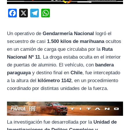
F
X
T
W
a
e
h
c
l
a
Un operativo de
Gendarmería Nacional
logró el
e
e
t
secuestro de casi
1.500 kilos de marihuana
ocultos
b
g
s
en un camión de carga que circulaba por la
Ruta
o
r
A
Nacional Nº 11
. La droga estaba oculta en el interior
de puertas de aluminio. El vehículo, con
bandera
o
a
p
paraguaya
y destino final en
Chile
, fue interceptado
k
m
p
a la altura del
kilómetro 1142
, en un procedimiento
coordinado por distintas unidades de la fuerza.
La investigación fue desarrollada por la
Unidad de
Investigaciones de Delitos Complejos y