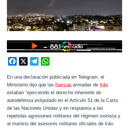
F
X
T
W
a
e
h
En una declaración publicada en Telegram, el
c
l
a
Ministerio dijo que las
fuerzas
armadas de
Irán
e
e
t
estaban “ejerciendo el derecho inherente de
b
g
s
autodefensa estipulado en el Artículo 51 de la Carta
o
r
A
de las Naciones Unidas y en respuesta a las
o
a
p
repetidas agresiones militares del régimen sionista y
k
m
p
al martirio del asesores militares oficiales de Irán