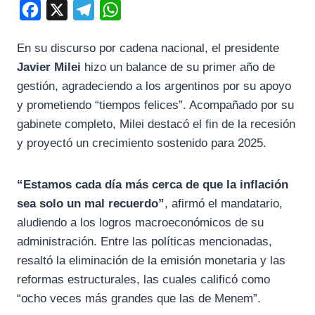
F
X
T
W
a
e
h
En su discurso por cadena nacional, el presidente
c
l
a
Javier Milei
hizo un balance de su primer año de
e
e
t
gestión, agradeciendo a los argentinos por su apoyo
b
g
s
y prometiendo “tiempos felices”. Acompañado por su
o
r
A
gabinete completo, Milei destacó el fin de la recesión
o
a
p
y proyectó un crecimiento sostenido para 2025.
k
m
p
“Estamos cada día más cerca de que la inflación
sea solo un mal recuerdo”
, afirmó el mandatario,
aludiendo a los logros macroeconómicos de su
administración. Entre las políticas mencionadas,
resaltó la eliminación de la emisión monetaria y las
reformas estructurales, las cuales calificó como
“ocho veces más grandes que las de Menem”.