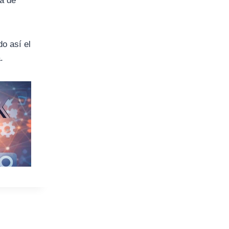
ea de
do así el
.