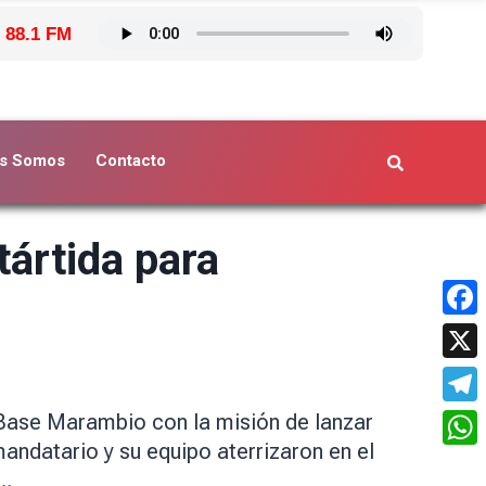
 88.1 FM
s Somos
Contacto
tártida para
Face
X
Tele
a Base Marambio con la misión de lanzar
andatario y su equipo aterrizaron en el
What
s…