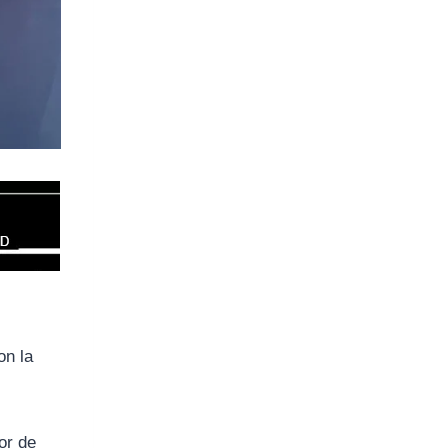
on la
or de