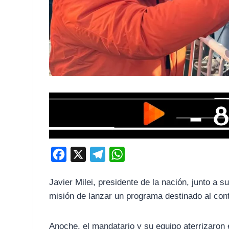
F
X
T
W
a
e
h
Javier Milei, presidente de la nación, junto a 
c
l
a
misión de lanzar un programa destinado al contr
e
e
t
b
g
s
Anoche, el mandatario y su equipo aterrizaron 