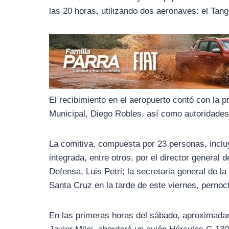
o
r
A
las 20 horas, utilizando dos aeronaves: el Tan
o
a
p
k
m
p
El recibimiento en el aeropuerto contó con la p
Municipal, Diego Robles, así como autoridade
La comitiva, compuesta por 23 personas, incluy
integrada, entre otros, por el director general 
Defensa, Luis Petri; la secretaria general de la
Santa Cruz en la tarde de este viernes, perno
En las primeras horas del sábado, aproximadame