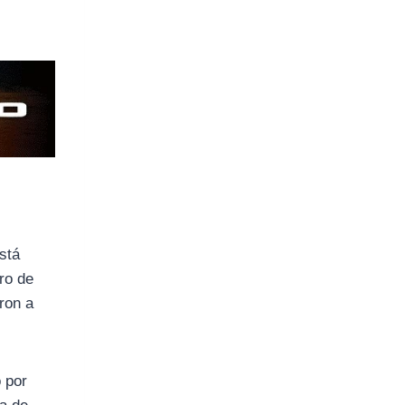
stá
tro de
eron a
 por