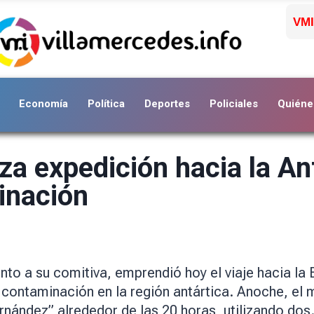
VMI
Economía
Política
Deportes
Policiales
Quiéne
za expedición hacia la An
inación
junto a su comitiva, emprendió hoy el viaje hacia l
 contaminación en la región antártica. Anoche, el m
rnández” alrededor de las 20 horas, utilizando do