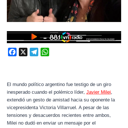
F
X
T
W
a
e
h
c
l
a
e
e
t
El mundo político argentino fue testigo de un giro
b
g
s
inesperado cuando el polémico líder,
Javier Milei
,
o
r
A
extendió un gesto de amistad hacia su oponente la
o
a
p
vicepresidenta Victoria Villarruel. A pesar de las
k
m
p
tensiones y desacuerdos recientes entre ambos,
Milei no dudó en enviar un mensaje por el