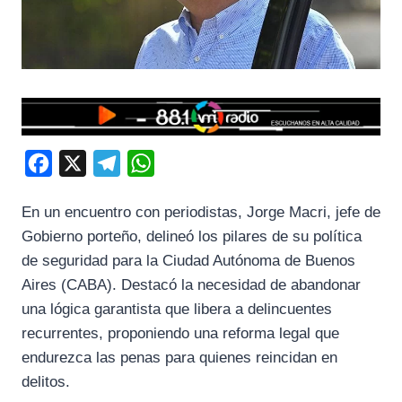
F
X
T
W
a
e
h
En un encuentro con periodistas, Jorge Macri, jefe de
c
l
a
Gobierno porteño, delineó los pilares de su política
e
e
t
de seguridad para la Ciudad Autónoma de Buenos
b
g
s
Aires (CABA). Destacó la necesidad de abandonar
o
r
A
una lógica garantista que libera a delincuentes
o
a
p
recurrentes, proponiendo una reforma legal que
k
m
p
endurezca las penas para quienes reincidan en
delitos.