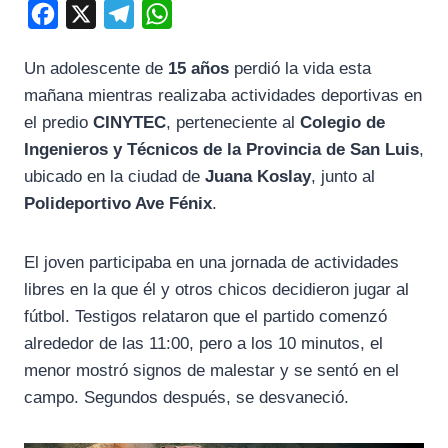
F
X
T
W
a
e
h
Un adolescente de
15 años
perdió la vida esta
c
l
a
mañana mientras realizaba actividades deportivas en
e
e
t
el predio
CINYTEC
, perteneciente al
Colegio de
b
g
s
Ingenieros y Técnicos de la Provincia de San Luis
,
o
r
A
ubicado en la ciudad de
Juana Koslay
, junto al
o
a
p
Polideportivo Ave Fénix
.
k
m
p
El joven participaba en una jornada de actividades
libres en la que él y otros chicos decidieron jugar al
fútbol. Testigos relataron que el partido comenzó
alrededor de las 11:00, pero a los 10 minutos, el
menor mostró signos de malestar y se sentó en el
campo. Segundos después, se desvaneció.