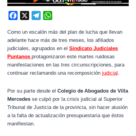
F
X
T
W
a
e
h
Como un escalón más del plan de lucha que llevan
c
l
a
adelante hace más de tres meses, los afiliados
e
e
t
judiciales, agrupados en el
Sindicato Judiciales
b
g
s
Puntanos
protagonizaron este martes ruidosas
o
r
A
manifestaciones en las tres circunscripciones, para
o
a
p
continuar reclamando una recomposición
judicial
.
k
m
p
Por su parte desde el
Colegio de Abogados de Villa
Mercedes
se culpó por la crisis judicial al Superior
Tribunal de Justicia de la provincia, sin hacer alusión
a la falta de actualización presupuestaria que éstos
manifiestan.